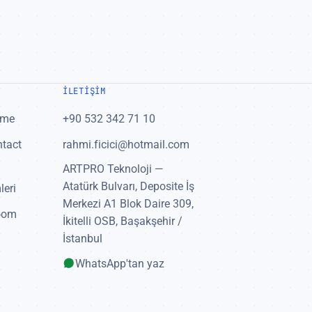
İLETIŞIM
şme
+90 532 342 71 10
ntact
rahmi.ficici@hotmail.com
ARTPRO Teknoloji —
Atatürk Bulvarı, Deposite İş
eri
Merkezi A1 Blok Daire 309,
Zoom
İkitelli OSB, Başakşehir /
İstanbul
WhatsApp'tan yaz