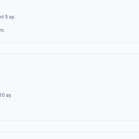
ıl 5 ay.
ım.
10 ay.