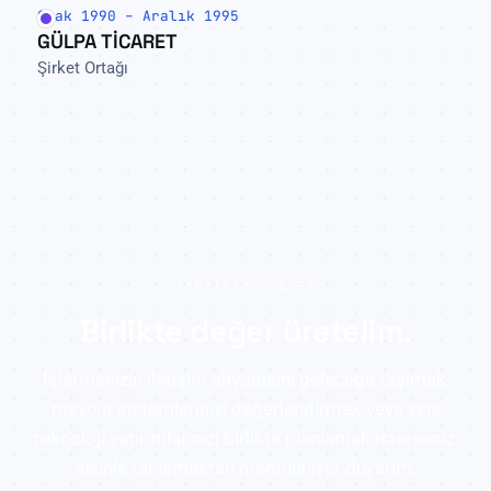
Ocak 1990 – Aralık 1995
GÜLPA TİCARET
Şirket Ortağı
İLETIŞIME DAVET
Birlikte değer üretelim.
İşletmenizin iletişim altyapısını geleceğe taşımak,
mevcut sistemlerinizi değerlendirmek veya yeni
teknoloji yatırımlarınızı birlikte planlamak isterseniz,
sizinle tanışmaktan memnuniyet duyarım.