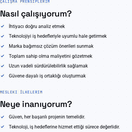
ÇALIŞMA PRENSIPLERIM
Nasıl çalışıyorum?
İhtiyacı doğru analiz etmek
Teknolojiyi iş hedefleriyle uyumlu hale getirmek
Marka bağımsız çözüm önerileri sunmak
Toplam sahip olma maliyetini gözetmek
Uzun vadeli sürdürülebilirlik sağlamak
Güvene dayalı iş ortaklığı oluşturmak
MESLEKI İLKELERIM
Neye inanıyorum?
Güven, her başarılı projenin temelidir.
Teknoloji, iş hedeflerine hizmet ettiği sürece değerlidir.